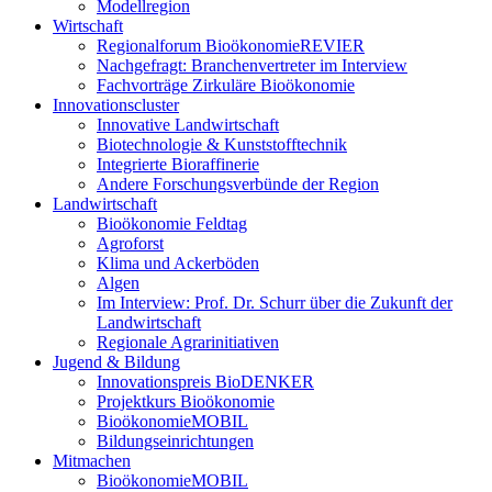
Modellregion
Wirtschaft
Regionalforum BioökonomieREVIER
Nachgefragt: Branchenvertreter im Interview
Fachvorträge Zirkuläre Bioökonomie
Innovationscluster
Innovative Landwirtschaft
Biotechnologie & Kunststofftechnik
Integrierte Bioraffinerie
Andere Forschungsverbünde der Region
Landwirtschaft
Bioökonomie Feldtag
Agroforst
Klima und Ackerböden
Algen
Im Interview: Prof. Dr. Schurr über die Zukunft der
Landwirtschaft
Regionale Agrarinitiativen
Jugend & Bildung
Innovationspreis BioDENKER
Projektkurs Bioökonomie
BioökonomieMOBIL
Bildungseinrichtungen
Mitmachen
BioökonomieMOBIL