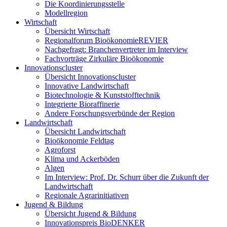
Die Koordinierungsstelle
Modellregion
Wirtschaft
Übersicht Wirtschaft
Regionalforum BioökonomieREVIER
Nachgefragt: Branchenvertreter im Interview
Fachvorträge Zirkuläre Bioökonomie
Innovationscluster
Übersicht Innovationscluster
Innovative Landwirtschaft
Biotechnologie & Kunststofftechnik
Integrierte Bioraffinerie
Andere Forschungsverbünde der Region
Landwirtschaft
Übersicht Landwirtschaft
Bioökonomie Feldtag
Agroforst
Klima und Ackerböden
Algen
Im Interview: Prof. Dr. Schurr über die Zukunft der
Landwirtschaft
Regionale Agrarinitiativen
Jugend & Bildung
Übersicht Jugend & Bildung
Innovationspreis BioDENKER