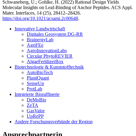
Schwaneberg, U.; Gohlke, H. (2022) Rational Design Yields
Molecular Insights on Leaf-Binding of Anchor Peptides. ACS Appl.
Mater. Interfaces, 14 (25), 28412–28426.
https://doi.org/10.1021/acsami.2c00648
.
Innovative Landwirtschaft
Digitales Geosystem DG-RR
BrainergyLab
AgriFEe
AgroInnovationLabs
Circular PhytoREVIER
AlgaeFertilizerBox
Biotechnologie & Kunststofftechnik
AutoBioTech
PlastiQuant
SenseUp
ProtLab
Integrierte Bioraffinerie
DeMoBio
ZeTA
GasValor
UpRePP
Andere Forschungsverbünde der Region
Ansprechpartnerin