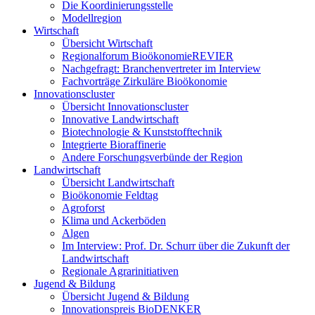
Die Koordinierungsstelle
Modellregion
Wirtschaft
Übersicht Wirtschaft
Regionalforum BioökonomieREVIER
Nachgefragt: Branchenvertreter im Interview
Fachvorträge Zirkuläre Bioökonomie
Innovationscluster
Übersicht Innovationscluster
Innovative Landwirtschaft
Biotechnologie & Kunststofftechnik
Integrierte Bioraffinerie
Andere Forschungsverbünde der Region
Landwirtschaft
Übersicht Landwirtschaft
Bioökonomie Feldtag
Agroforst
Klima und Ackerböden
Algen
Im Interview: Prof. Dr. Schurr über die Zukunft der
Landwirtschaft
Regionale Agrarinitiativen
Jugend & Bildung
Übersicht Jugend & Bildung
Innovationspreis BioDENKER