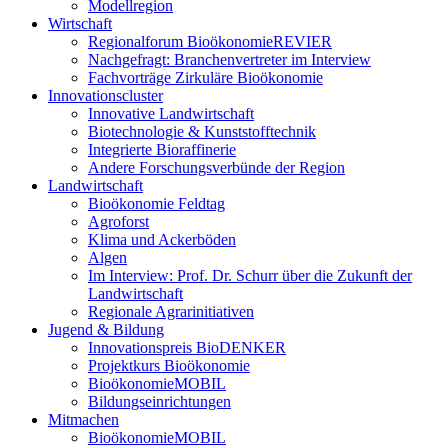
Modellregion
Wirtschaft
Regionalforum BioökonomieREVIER
Nachgefragt: Branchenvertreter im Interview
Fachvorträge Zirkuläre Bioökonomie
Innovationscluster
Innovative Landwirtschaft
Biotechnologie & Kunststofftechnik
Integrierte Bioraffinerie
Andere Forschungsverbünde der Region
Landwirtschaft
Bioökonomie Feldtag
Agroforst
Klima und Ackerböden
Algen
Im Interview: Prof. Dr. Schurr über die Zukunft der
Landwirtschaft
Regionale Agrarinitiativen
Jugend & Bildung
Innovationspreis BioDENKER
Projektkurs Bioökonomie
BioökonomieMOBIL
Bildungseinrichtungen
Mitmachen
BioökonomieMOBIL