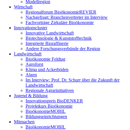
Modellregion
Wirtschaft
Regionalforum BioökonomieREVIER
Nachgefragt: Branchenvertreter im Interview
Fachvorträge Zirkuläre Bioökonomie
Innovationscluster
Innovative Landwirtschaft
Biotechnologie & Kunststofftechnik
Integrierte Bioraffinerie
Andere Forschungsverbünde der Region
Landwirtschaft
Bioökonomie Feldtag
Agroforst
Klima und Ackerböden
Algen
Im Interview: Prof. Dr. Schurr über die Zukunft der
Landwirtschaft
Regionale Agrarinitiativen
Jugend & Bildung
Innovationspreis BioDENKER
Projektkurs Bioökonomie
BioökonomieMOBIL
Bildungseinrichtungen
Mitmachen
BioökonomieMOBIL