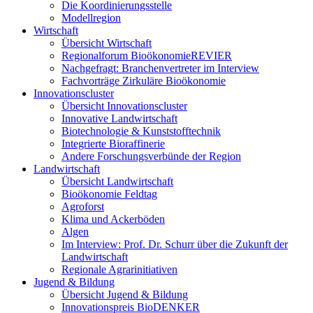
Die Koordinierungsstelle
Modellregion
Wirtschaft
Übersicht Wirtschaft
Regionalforum BioökonomieREVIER
Nachgefragt: Branchenvertreter im Interview
Fachvorträge Zirkuläre Bioökonomie
Innovationscluster
Übersicht Innovationscluster
Innovative Landwirtschaft
Biotechnologie & Kunststofftechnik
Integrierte Bioraffinerie
Andere Forschungsverbünde der Region
Landwirtschaft
Übersicht Landwirtschaft
Bioökonomie Feldtag
Agroforst
Klima und Ackerböden
Algen
Im Interview: Prof. Dr. Schurr über die Zukunft der
Landwirtschaft
Regionale Agrarinitiativen
Jugend & Bildung
Übersicht Jugend & Bildung
Innovationspreis BioDENKER