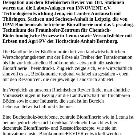
Delegation aus dem Rheinischen Revier vor Ort. Stationen
waren u.a. die Labor-Anlagen von INNOVENT e.V.
Technologieentwicklung Jena, ein Länder-Austausch mit
Thüringen, Sachsen und Sachsen-Anhalt in Leipzig, die von
UPM Biochemicals betriebene Bioraffinerie und das Upscaling-
Technikum des Fraunhofer-Zentrum für Chemisch-
Biotechnologische Prozesse in Leuna sowie Versuchsfelder mit
Erbsen und Agri-PV der Hochschule Anhalt-Bernburg.
Die Bandbreite der Bioökonomie dort von landwirtschaftlichen
Wertschöpfungsketten mit der Erbse als Treiber der Transformation
bis hin zur industriellen Bioökonomie - etwa mit pilzbasierter
Bioraffinerie - beeindruckt. Zugleich zeigte sich, wie wirtschaftlich
sinnvoll es ist, Bioökonomie regional variabel zu gestalten - eben
mit den Ressourcen, die der jeweilige Landstrich anbietet.
Im Vergleich zu unserem Rheinischen Revier findet man ähnliche
Voraussetzungen in Bezug auf die Landwirtschaft mit fruchtbaren
Böden sowie einer Industrie, die stark ist im Bereich
Lebensmittelwirtschaft und Chemie.
Eine Buchenholz-betriebene, zentrale Bioraffinerie wie in Leuna ist
bei uns jedoch eher nicht denkbar. Vielmehr braucht es hier
dezentrale Bioraffinerie- und Reststoffkonzepte, wie sie im
Innovationscluster BioökonomieREVIER entwickelt werden.