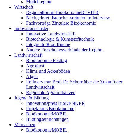
Modellregion
Wirtschaft
Regionalforum BioökonomieREVIER
Nachgefragt: Branchenvertreter im Interview
Fachvorträge Zirkuläre Bioökonomie
Innovationscluster
Innovative Landwirtschaft
Biotechnologie & Kunststofftechnik
Integrierte Bioraffinerie
Andere Forschungsverbünde der Region
Landwirtschaft
Bioökonomie Feldtag
Agroforst
Klima und Ackerböden
Algen
Im Interview: Prof. Dr. Schurr über die Zukunft der
Landwirtschaft
Regionale Agrarinitiativen
Jugend & Bildung
Innovationspreis BioDENKER
Projektkurs Bioökonomie
BioökonomieMOBIL
Bildungseinrichtungen
Mitmachen
BioökonomieMOBIL