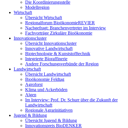
Die Koordinierungsstelle
Modellregion
Wirtschaft
Übersicht Wirtschaft
Regionalforum BioökonomieREVIER
Nachgefragt: Branchenvertreter im Interview
Fachvorträge Zirkuläre Bioökonomie
Innovationscluster
Übersicht Innovationscluster
Innovative Landwirtschaft
Biotechnologie & Kunststofftechnik
Integrierte Bioraffinerie
Andere Forschungsverbünde der Region
Landwirtschaft
Übersicht Landwirtschaft
Bioökonomie Feldtag
Agroforst
Klima und Ackerböden
Algen
Im Interview: Prof. Dr. Schurr über die Zukunft der
Landwirtschaft
Regionale Agrarinitiativen
Jugend & Bildung
Übersicht Jugend & Bildung
Innovationspreis BioDENKER