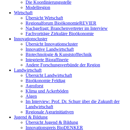
Die Koordinierungsstelle
Modellregion
Wirtschaft
Übersicht Wirtschaft
Regionalforum BioökonomieREVIER
Nachgefragt: Branchenvertreter im Interview
Fachvorträge Zirkuläre Bioökonomie
Innovationscluster
Übersicht Innovationscluster
Innovative Landwirtschaft
Biotechnologie & Kunststofftechnik
Integrierte Bioraffinerie
Andere Forschungsverbünde der Region
Landwirtschaft
Übersicht Landwirtschaft
Bioökonomie Feldtag
Agroforst
Klima und Ackerböden
Algen
Im Interview: Prof. Dr. Schurr über die Zukunft der
Landwirtschaft
Regionale Agrarinitiativen
Jugend & Bildung
Übersicht Jugend & Bildung
Innovationspreis BioDENKER