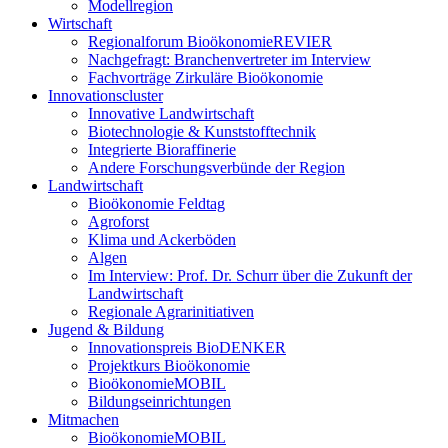
Modellregion
Wirtschaft
Regionalforum BioökonomieREVIER
Nachgefragt: Branchenvertreter im Interview
Fachvorträge Zirkuläre Bioökonomie
Innovationscluster
Innovative Landwirtschaft
Biotechnologie & Kunststofftechnik
Integrierte Bioraffinerie
Andere Forschungsverbünde der Region
Landwirtschaft
Bioökonomie Feldtag
Agroforst
Klima und Ackerböden
Algen
Im Interview: Prof. Dr. Schurr über die Zukunft der
Landwirtschaft
Regionale Agrarinitiativen
Jugend & Bildung
Innovationspreis BioDENKER
Projektkurs Bioökonomie
BioökonomieMOBIL
Bildungseinrichtungen
Mitmachen
BioökonomieMOBIL