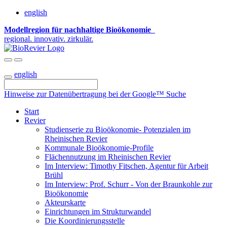
english
Modellregion für nachhaltige Bioökonomie
regional. innovativ. zirkulär.
english
Hinweise zur Datenübertragung bei der Google™ Suche
Start
Revier
Studienserie zu Bioökonomie- Potenzialen im
Rheinischen Revier
Kommunale Bioökonomie-Profile
Flächennutzung im Rheinischen Revier
Im Interview: Timothy Fitschen, Agentur für Arbeit
Brühl
Im Interview: Prof. Schurr - Von der Braunkohle zur
Bioökonomie
Akteurskarte
Einrichtungen im Strukturwandel
Die Koordinierungsstelle