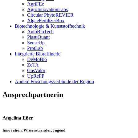
AgriFEe
AgroInnovationLabs
Circular PhytoREVIER
AlgaeFertilizerBox
Biotechnologie & Kunststofftechnik
AutoBioTech
PlastiQuant
SenseUp
ProtLab
Integrierte Bioraffinerie
DeMoBio
ZeTA
GasValor
UpRePP
Andere Forschungsverbünde der Region
Ansprechpartnerin
Angelina Eßer
Innovation, Wissenstransfer, Jugend