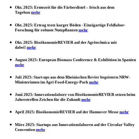
Okt. 2025:
Erntezeit für die Färberdistel – frisch aus dem
Tagebau
mehr
Okt. 2025:
Ertrag trotz karger Böden - Einzigartige Feldlabor-
Forschung für robuste Nutzpflanzen
mehr
Okt. 2025:
BioökonomieREVIER auf der Agritechnica mit
dabei!
mehr
August 2025:
European Biomass Conference & Exhibition in Spanien
mehr
Juli 2025:
Start-ups aus dem Rheinischen Revier begeistern NRW-
Ministerinnen im Agri-Food-Energy-Park
mehr
Juni 2025:
Innovationslabore von BioökonomieREVIER setzen beim
Jahrestreffen Zeichen für die Zukunft
mehr
April 2025:
BioökonomieREVIER auf der Hannover Messe
mehr
März 2025:
Startups aus Innovationslaboren auf der Circular Valley
Convention
mehr