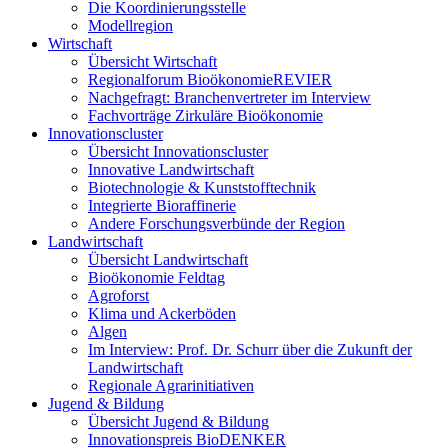
Die Koordinierungsstelle
Modellregion
Wirtschaft
Übersicht Wirtschaft
Regionalforum BioökonomieREVIER
Nachgefragt: Branchenvertreter im Interview
Fachvorträge Zirkuläre Bioökonomie
Innovationscluster
Übersicht Innovationscluster
Innovative Landwirtschaft
Biotechnologie & Kunststofftechnik
Integrierte Bioraffinerie
Andere Forschungsverbünde der Region
Landwirtschaft
Übersicht Landwirtschaft
Bioökonomie Feldtag
Agroforst
Klima und Ackerböden
Algen
Im Interview: Prof. Dr. Schurr über die Zukunft der
Landwirtschaft
Regionale Agrarinitiativen
Jugend & Bildung
Übersicht Jugend & Bildung
Innovationspreis BioDENKER