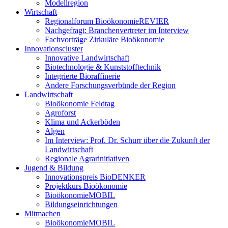
Modellregion
Wirtschaft
Regionalforum BioökonomieREVIER
Nachgefragt: Branchenvertreter im Interview
Fachvorträge Zirkuläre Bioökonomie
Innovationscluster
Innovative Landwirtschaft
Biotechnologie & Kunststofftechnik
Integrierte Bioraffinerie
Andere Forschungsverbünde der Region
Landwirtschaft
Bioökonomie Feldtag
Agroforst
Klima und Ackerböden
Algen
Im Interview: Prof. Dr. Schurr über die Zukunft der
Landwirtschaft
Regionale Agrarinitiativen
Jugend & Bildung
Innovationspreis BioDENKER
Projektkurs Bioökonomie
BioökonomieMOBIL
Bildungseinrichtungen
Mitmachen
BioökonomieMOBIL