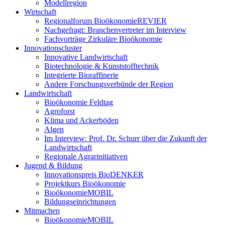
Modellregion
Wirtschaft
Regionalforum BioökonomieREVIER
Nachgefragt: Branchenvertreter im Interview
Fachvorträge Zirkuläre Bioökonomie
Innovationscluster
Innovative Landwirtschaft
Biotechnologie & Kunststofftechnik
Integrierte Bioraffinerie
Andere Forschungsverbünde der Region
Landwirtschaft
Bioökonomie Feldtag
Agroforst
Klima und Ackerböden
Algen
Im Interview: Prof. Dr. Schurr über die Zukunft der
Landwirtschaft
Regionale Agrarinitiativen
Jugend & Bildung
Innovationspreis BioDENKER
Projektkurs Bioökonomie
BioökonomieMOBIL
Bildungseinrichtungen
Mitmachen
BioökonomieMOBIL