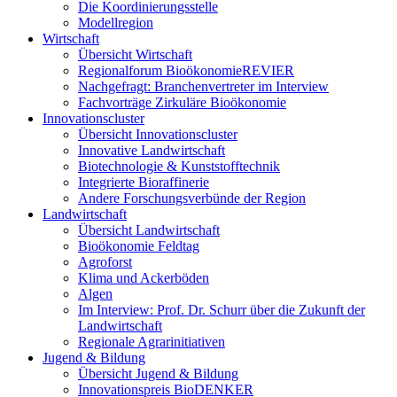
Die Koordinierungsstelle
Modellregion
Wirtschaft
Übersicht Wirtschaft
Regionalforum BioökonomieREVIER
Nachgefragt: Branchenvertreter im Interview
Fachvorträge Zirkuläre Bioökonomie
Innovationscluster
Übersicht Innovationscluster
Innovative Landwirtschaft
Biotechnologie & Kunststofftechnik
Integrierte Bioraffinerie
Andere Forschungsverbünde der Region
Landwirtschaft
Übersicht Landwirtschaft
Bioökonomie Feldtag
Agroforst
Klima und Ackerböden
Algen
Im Interview: Prof. Dr. Schurr über die Zukunft der
Landwirtschaft
Regionale Agrarinitiativen
Jugend & Bildung
Übersicht Jugend & Bildung
Innovationspreis BioDENKER