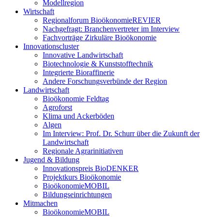
Modellregion
Wirtschaft
Regionalforum BioökonomieREVIER
Nachgefragt: Branchenvertreter im Interview
Fachvorträge Zirkuläre Bioökonomie
Innovationscluster
Innovative Landwirtschaft
Biotechnologie & Kunststofftechnik
Integrierte Bioraffinerie
Andere Forschungsverbünde der Region
Landwirtschaft
Bioökonomie Feldtag
Agroforst
Klima und Ackerböden
Algen
Im Interview: Prof. Dr. Schurr über die Zukunft der
Landwirtschaft
Regionale Agrarinitiativen
Jugend & Bildung
Innovationspreis BioDENKER
Projektkurs Bioökonomie
BioökonomieMOBIL
Bildungseinrichtungen
Mitmachen
BioökonomieMOBIL