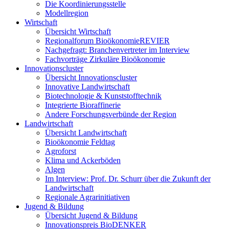
Die Koordinierungsstelle
Modellregion
Wirtschaft
Übersicht Wirtschaft
Regionalforum BioökonomieREVIER
Nachgefragt: Branchenvertreter im Interview
Fachvorträge Zirkuläre Bioökonomie
Innovationscluster
Übersicht Innovationscluster
Innovative Landwirtschaft
Biotechnologie & Kunststofftechnik
Integrierte Bioraffinerie
Andere Forschungsverbünde der Region
Landwirtschaft
Übersicht Landwirtschaft
Bioökonomie Feldtag
Agroforst
Klima und Ackerböden
Algen
Im Interview: Prof. Dr. Schurr über die Zukunft der
Landwirtschaft
Regionale Agrarinitiativen
Jugend & Bildung
Übersicht Jugend & Bildung
Innovationspreis BioDENKER