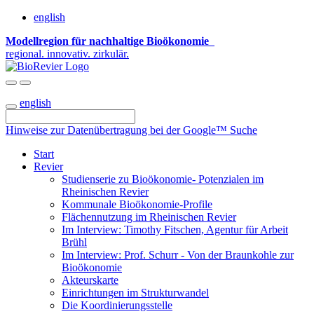
english
Modellregion für nachhaltige Bioökonomie
regional. innovativ. zirkulär.
english
Hinweise zur Datenübertragung bei der Google™ Suche
Start
Revier
Studienserie zu Bioökonomie- Potenzialen im
Rheinischen Revier
Kommunale Bioökonomie-Profile
Flächennutzung im Rheinischen Revier
Im Interview: Timothy Fitschen, Agentur für Arbeit
Brühl
Im Interview: Prof. Schurr - Von der Braunkohle zur
Bioökonomie
Akteurskarte
Einrichtungen im Strukturwandel
Die Koordinierungsstelle