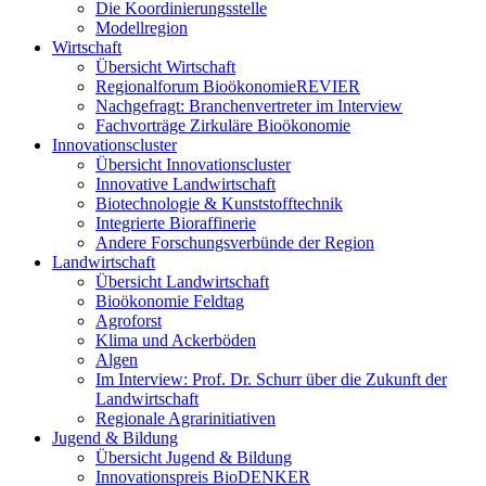
Die Koordinierungsstelle
Modellregion
Wirtschaft
Übersicht Wirtschaft
Regionalforum BioökonomieREVIER
Nachgefragt: Branchenvertreter im Interview
Fachvorträge Zirkuläre Bioökonomie
Innovationscluster
Übersicht Innovationscluster
Innovative Landwirtschaft
Biotechnologie & Kunststofftechnik
Integrierte Bioraffinerie
Andere Forschungsverbünde der Region
Landwirtschaft
Übersicht Landwirtschaft
Bioökonomie Feldtag
Agroforst
Klima und Ackerböden
Algen
Im Interview: Prof. Dr. Schurr über die Zukunft der
Landwirtschaft
Regionale Agrarinitiativen
Jugend & Bildung
Übersicht Jugend & Bildung
Innovationspreis BioDENKER