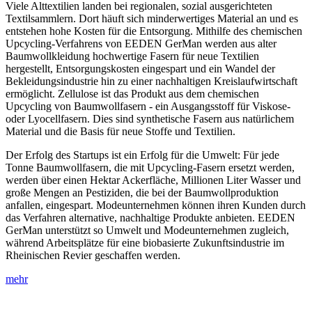
Viele Alttextilien landen bei regionalen, sozial ausgerichteten
Textilsammlern. Dort häuft sich minderwertiges Material an und es
entstehen hohe Kosten für die Entsorgung. Mithilfe des chemischen
Upcycling-Verfahrens von EEDEN GerMan werden aus alter
Baumwollkleidung hochwertige Fasern für neue Textilien
hergestellt, Entsorgungskosten eingespart und ein Wandel der
Bekleidungsindustrie hin zu einer nachhaltigen Kreislaufwirtschaft
ermöglicht. Zellulose ist das Produkt aus dem chemischen
Upcycling von Baumwollfasern - ein Ausgangsstoff für Viskose-
oder Lyocellfasern. Dies sind synthetische Fasern aus natürlichem
Material und die Basis für neue Stoffe und Textilien.
Der Erfolg des Startups ist ein Erfolg für die Umwelt: Für jede
Tonne Baumwollfasern, die mit Upcycling-Fasern ersetzt werden,
werden über einen Hektar Ackerfläche, Millionen Liter Wasser und
große Mengen an Pestiziden, die bei der Baumwollproduktion
anfallen, eingespart. Modeunternehmen können ihren Kunden durch
das Verfahren alternative, nachhaltige Produkte anbieten. EEDEN
GerMan unterstützt so Umwelt und Modeunternehmen zugleich,
während Arbeitsplätze für eine biobasierte Zukunftsindustrie im
Rheinischen Revier geschaffen werden.
mehr