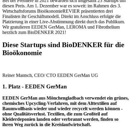
Bei der Premiere in 2021 bewarben sich insgesamt 23 Startups um
diesen Preis. Am 1. Dezember war es soweit: im Rahmen des 3.
Wirtschaftsforums BioökonomieREVIER präsentierten drei
Finalisten ihr Geschäftsmodell. Direkt im Anschluss erfolgte die
Platzierung in einer Live-Abstimmung direkt durch das Publikum.
Wir gratulieren EEDEN GerMan, LEROMA und Fibrothelium
herzlich zum BioDENKER 2021!
Diese Startups sind BioDENKER für die
Bioökonomie
Reiner Mantsch, CEO/ CTO EEDEN GerMan UG
1. Platz - EEDEN GerMan
EEDEN GerMan aus Mönchengladbach verwendet ein grünes,
chemisches Upcycling-Verfahren, mit dem Alttextilien auf
Baumwollbasis
wieder und wieder recycelt werden können -
ohne Qualitätsverlust
. Textilien, die zum Großteil auf
Kleiderdeponien landen oder verbrannt werden, finden so
ihren Weg zurück in die Kreislaufwirtschaft.