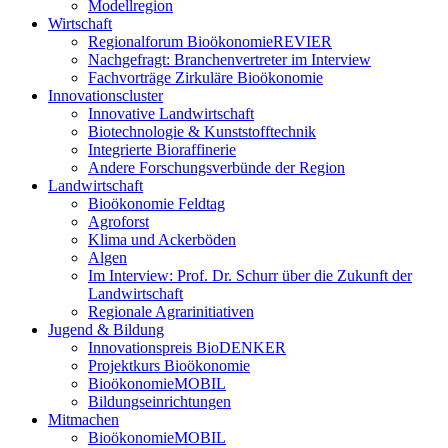
Modellregion
Wirtschaft
Regionalforum BioökonomieREVIER
Nachgefragt: Branchenvertreter im Interview
Fachvorträge Zirkuläre Bioökonomie
Innovationscluster
Innovative Landwirtschaft
Biotechnologie & Kunststofftechnik
Integrierte Bioraffinerie
Andere Forschungsverbünde der Region
Landwirtschaft
Bioökonomie Feldtag
Agroforst
Klima und Ackerböden
Algen
Im Interview: Prof. Dr. Schurr über die Zukunft der
Landwirtschaft
Regionale Agrarinitiativen
Jugend & Bildung
Innovationspreis BioDENKER
Projektkurs Bioökonomie
BioökonomieMOBIL
Bildungseinrichtungen
Mitmachen
BioökonomieMOBIL