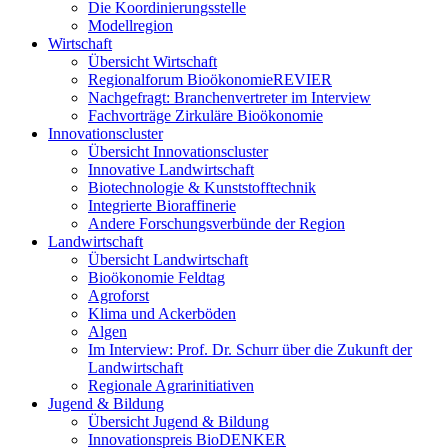
Die Koordinierungsstelle
Modellregion
Wirtschaft
Übersicht Wirtschaft
Regionalforum BioökonomieREVIER
Nachgefragt: Branchenvertreter im Interview
Fachvorträge Zirkuläre Bioökonomie
Innovationscluster
Übersicht Innovationscluster
Innovative Landwirtschaft
Biotechnologie & Kunststofftechnik
Integrierte Bioraffinerie
Andere Forschungsverbünde der Region
Landwirtschaft
Übersicht Landwirtschaft
Bioökonomie Feldtag
Agroforst
Klima und Ackerböden
Algen
Im Interview: Prof. Dr. Schurr über die Zukunft der
Landwirtschaft
Regionale Agrarinitiativen
Jugend & Bildung
Übersicht Jugend & Bildung
Innovationspreis BioDENKER