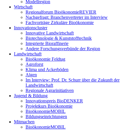
Modellregion
Wirtschaft
Regionalforum BioökonomieREVIER
Nachgefragt: Branchenvertreter im Interview
Fachvorträge Zirkuläre Bioökonomie
Innovationscluster
Innovative Landwirtschaft
Biotechnologie & Kunststofftechnik
Integrierte Bioraffinerie
Andere Forschungsverbünde der Region
Landwirtschaft
Bioökonomie Feldtag
Agroforst
Klima und Ackerböden
Algen
Im Interview: Prof. Dr. Schurr über die Zukunft der
Landwirtschaft
Regionale Agrarinitiativen
Jugend & Bildung
Innovationspreis BioDENKER
Projektkurs Bioökonomie
BioökonomieMOBIL
Bildungseinrichtungen
Mitmachen
BioökonomieMOBIL