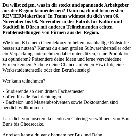
Du willst zeigen, was in dir steckt und spannende Arbeitgeber
aus der Region kennenlernen? Dann mach mit beim ersten
REVIER
Makerthon
! In Teams widmest du dich vom 06.
November bis 08. November in der Fabrik für Kultur und
Stadtteil in Düren mit anderen Teilnehmenden echten
Problemstellungen von Firmen aus der Region.
Wie kann KI einem Chemiekonzern helfen, nachhaltige Rohstoffe
besser zu nutzen? Kannst du einen großen Süßwarenhersteller oder
ein Verpackungsunternehmen dabei unterstützen, seine Produktion
zu optimieren? Präsentiere deine Ideen und lerne verschiedene
Firmen kennen. Sichere deine Chance auf einen Hiwi-Job, eine
Werksstudentenstelle oder den Berufseinstieg!
Wer kann teilnehmen?
• Studierende ab dem dritten Fachsemester
• offen für alle Fachrichtungen
• Bachelor- und Masterabsolventen sowie Doktoranden sind
herzlich willkommen
Lass dich von unserem kostenlosen Catering verwöhnen: von Bao
Buns bis Cheesecake.
Anreisen kannst du ganz bequem per Bus und Bahn.