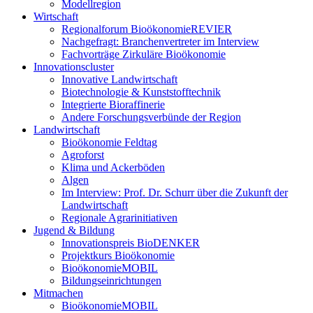
Modellregion
Wirtschaft
Regionalforum BioökonomieREVIER
Nachgefragt: Branchenvertreter im Interview
Fachvorträge Zirkuläre Bioökonomie
Innovationscluster
Innovative Landwirtschaft
Biotechnologie & Kunststofftechnik
Integrierte Bioraffinerie
Andere Forschungsverbünde der Region
Landwirtschaft
Bioökonomie Feldtag
Agroforst
Klima und Ackerböden
Algen
Im Interview: Prof. Dr. Schurr über die Zukunft der
Landwirtschaft
Regionale Agrarinitiativen
Jugend & Bildung
Innovationspreis BioDENKER
Projektkurs Bioökonomie
BioökonomieMOBIL
Bildungseinrichtungen
Mitmachen
BioökonomieMOBIL