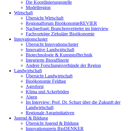
Die Koordinierungsstelle
Modellregion
Wirtschaft
Übersicht Wirtschaft
Regionalforum BioökonomieREVIER
Nachgefragt: Branchenvertreter im Interview
Fachvorträge Zirkuläre Bioökonomie
Innovationscluster
Übersicht Innovationscluster
Innovative Landwirtschaft
Biotechnologie & Kunststofftechnik
Integrierte Bioraffinerie
Andere Forschungsverbünde der Region
Landwirtschaft
Übersicht Landwirtschaft
Bioökonomie Feldtag
Agroforst
Klima und Ackerböden
Algen
Im Interview: Prof. Dr. Schurr über die Zukunft der
Landwirtschaft
Regionale Agrarinitiativen
Jugend & Bildung
Übersicht Jugend & Bildung
Innovationspreis BioDENKER