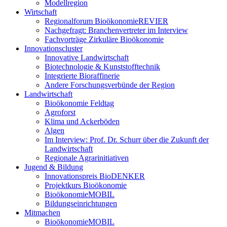
Modellregion
Wirtschaft
Regionalforum BioökonomieREVIER
Nachgefragt: Branchenvertreter im Interview
Fachvorträge Zirkuläre Bioökonomie
Innovationscluster
Innovative Landwirtschaft
Biotechnologie & Kunststofftechnik
Integrierte Bioraffinerie
Andere Forschungsverbünde der Region
Landwirtschaft
Bioökonomie Feldtag
Agroforst
Klima und Ackerböden
Algen
Im Interview: Prof. Dr. Schurr über die Zukunft der
Landwirtschaft
Regionale Agrarinitiativen
Jugend & Bildung
Innovationspreis BioDENKER
Projektkurs Bioökonomie
BioökonomieMOBIL
Bildungseinrichtungen
Mitmachen
BioökonomieMOBIL