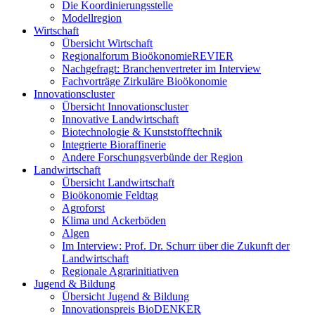
Die Koordinierungsstelle
Modellregion
Wirtschaft
Übersicht Wirtschaft
Regionalforum BioökonomieREVIER
Nachgefragt: Branchenvertreter im Interview
Fachvorträge Zirkuläre Bioökonomie
Innovationscluster
Übersicht Innovationscluster
Innovative Landwirtschaft
Biotechnologie & Kunststofftechnik
Integrierte Bioraffinerie
Andere Forschungsverbünde der Region
Landwirtschaft
Übersicht Landwirtschaft
Bioökonomie Feldtag
Agroforst
Klima und Ackerböden
Algen
Im Interview: Prof. Dr. Schurr über die Zukunft der
Landwirtschaft
Regionale Agrarinitiativen
Jugend & Bildung
Übersicht Jugend & Bildung
Innovationspreis BioDENKER