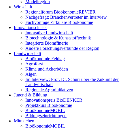
Modellregion
Wirtschaft
Regionalforum BioökonomieREVIER
Nachgefragt: Branchenvertreter im Interview
Fachvorträge Zirkuläre Bioökonomie
Innovationscluster
Innovative Landwirtschaft
Biotechnologie & Kunststofftechnik
Integrierte Bioraffinerie
Andere Forschungsverbünde der Region
Landwirtschaft
Bioökonomie Feldtag
Agroforst
Klima und Ackerböden
Algen
Im Interview: Prof. Dr. Schurr über die Zukunft der
Landwirtschaft
Regionale Agrarinitiativen
Jugend & Bildung
Innovationspreis BioDENKER
Projektkurs Bioökonomie
BioökonomieMOBIL
Bildungseinrichtungen
Mitmachen
BioökonomieMOBIL