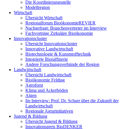
Die Koordinierungsstelle
Modellregion
Wirtschaft
Übersicht Wirtschaft
Regionalforum BioökonomieREVIER
Nachgefragt: Branchenvertreter im Interview
Fachvorträge Zirkuläre Bioökonomie
Innovationscluster
Übersicht Innovationscluster
Innovative Landwirtschaft
Biotechnologie & Kunststofftechnik
Integrierte Bioraffinerie
Andere Forschungsverbünde der Region
Landwirtschaft
Übersicht Landwirtschaft
Bioökonomie Feldtag
Agroforst
Klima und Ackerböden
Algen
Im Interview: Prof. Dr. Schurr über die Zukunft der
Landwirtschaft
Regionale Agrarinitiativen
Jugend & Bildung
Übersicht Jugend & Bildung
Innovationspreis BioDENKER